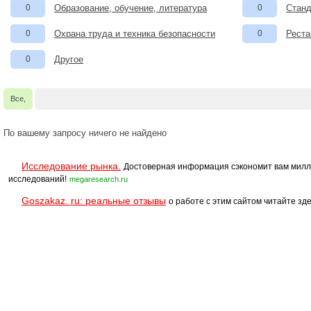
0
Образование, обучение, литература
0
Станд
0
Охрана труда и техника безопасности
0
Реста
0
Другое
Все,
По вашему запросу ничего не найдено
Исследование рынка.
Достоверная информация сэкономит вам милл
исследований!
megaresearch.ru
Goszakaz. ru: реальные отзывы
о работе с этим сайтом читайте зде