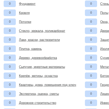
0
Фундамент
0
Стены
0
Кровля
0
Полы
0
Потолки
0
Окна,
0
Стекло, зеркала, поликарбонат
0
Двери
0
Лаки, краски, растворители
0
Защит
0
Плитка, камень
0
Изоля
0
Дерево, деревообработка
0
Сухие
0
Сыпучие, инертные материалы
0
Метал
0
Крепёж, метизы, оснастка
0
Бетон
0
Квартиры, дома, помещения под ключ
0
Геоде
0
Экспертиза, оценка, сметы
0
Лицен
0
Дорожное строительство
0
Инвес