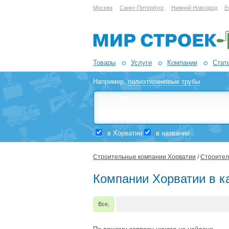
Москва
Санкт-Петербург
Нижний Новгород
Е
Товары
Услуги
Компании
Стат
Например,
полиэтиленовые трубы
в Хорватии
в названии
Строительные компании Хорватии
/
Строител
Компании Хорватии в к
Все,