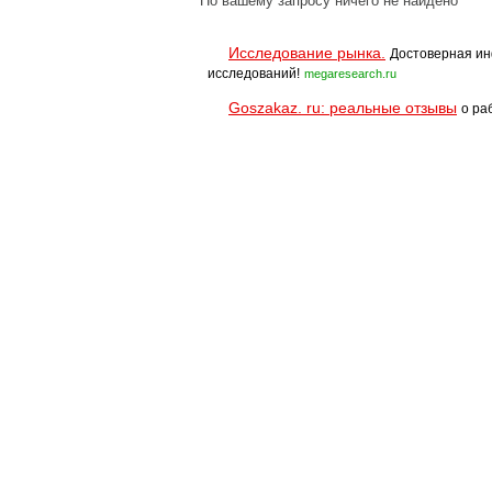
По вашему запросу ничего не найдено
Исследование рынка.
Достоверная ин
исследований!
megaresearch.ru
Goszakaz. ru: реальные отзывы
о ра