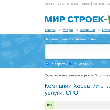
Москва
Санкт-Петербург
Нижний Новгород
Е
Товары
Услуги
Компании
Стат
Например,
полиэтиленовые трубы
в Хорватии
в названии
Строительные компании Хорватии
/
Строител
Компании Хорватии в к
услуги, СРО"
Все,