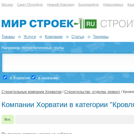
Москва
Санкт-Петербург
Нижний Новгород
Екатеринбург
Новосибирск
Каз
Товары
Услуги
Компании
Статьи
Тендеры
Например,
полиэтиленовые трубы
в Хорватии
в названии
Строительные компании Хорватии
/
Строительство, отделка, ремонт
/ Кровл
Компании Хорватии в категории "Кровл
Все,