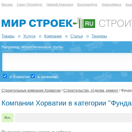
Москва
Санкт-Петербург
Нижний Новгород
Екатеринбург
Новосибирск
Каз
Товары
Услуги
Компании
Статьи
Тендеры
Например,
полиэтиленовые трубы
в Хорватии
в названии
Строительные компании Хорватии
/
Строительство, отделка, ремонт
/ Фунд
Компании Хорватии в категории "Фунда
Все,