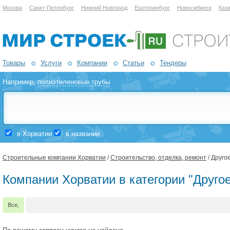
Москва
Санкт-Петербург
Нижний Новгород
Екатеринбург
Новосибирск
Каз
Товары
Услуги
Компании
Статьи
Тендеры
Например,
полиэтиленовые трубы
в Хорватии
в названии
Строительные компании Хорватии
/
Строительство, отделка, ремонт
/ Друго
Компании Хорватии в категории "Друго
Все,