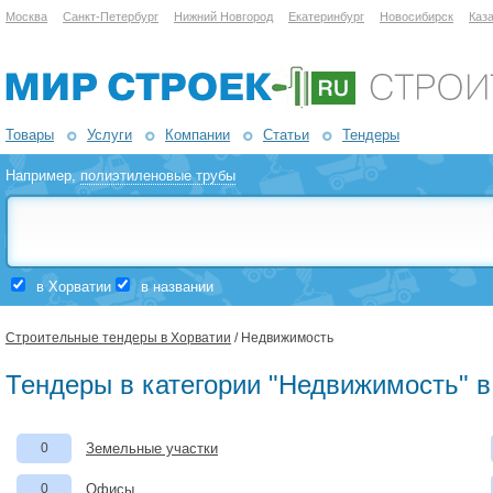
Москва
Санкт-Петербург
Нижний Новгород
Екатеринбург
Новосибирск
Каз
Товары
Услуги
Компании
Статьи
Тендеры
Например,
полиэтиленовые трубы
в Хорватии
в названии
Строительные тендеры в Хорватии
/ Недвижимость
Тендеры в категории "Недвижимость" в
0
Земельные участки
0
Офисы