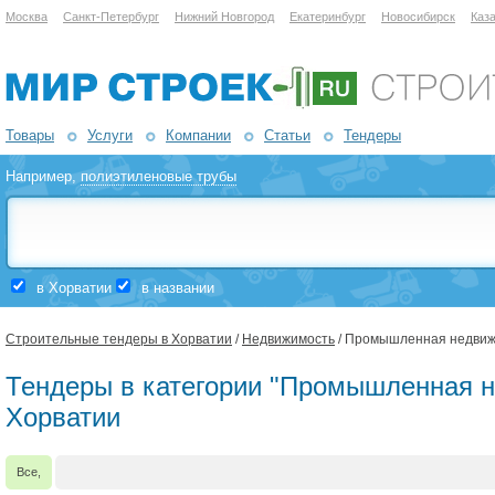
Москва
Санкт-Петербург
Нижний Новгород
Екатеринбург
Новосибирск
Каз
Товары
Услуги
Компании
Статьи
Тендеры
Например,
полиэтиленовые трубы
в Хорватии
в названии
Строительные тендеры в Хорватии
/
Недвижимость
/ Промышленная недвиж
Тендеры в категории "Промышленная н
Хорватии
Все,