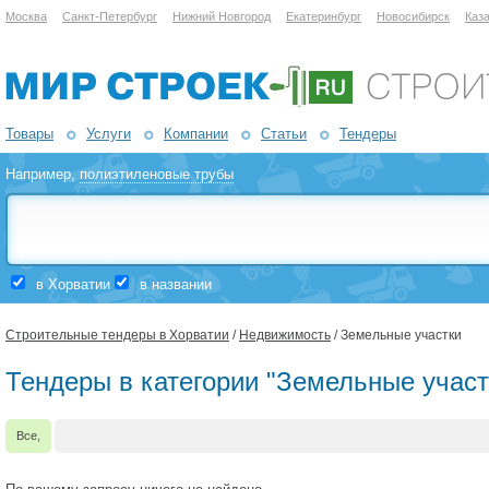
Москва
Санкт-Петербург
Нижний Новгород
Екатеринбург
Новосибирск
Каз
Товары
Услуги
Компании
Статьи
Тендеры
Например,
полиэтиленовые трубы
в Хорватии
в названии
Строительные тендеры в Хорватии
/
Недвижимость
/ Земельные участки
Тендеры в категории "Земельные участ
Все,