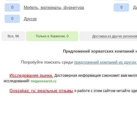
0
Мебель, материалы, фурнитура
0
Д
0
Другое
Все, 96
Только в Хорватии, 0
Доставка из других регионов
Предложений хорватских компаний н
Попробуйте поискать среди
предложений компаний из других
Исследование рынка.
Достоверная информация сэкономит вам милл
исследований!
megaresearch.ru
Goszakaz. ru: реальные отзывы
о работе с этим сайтом читайте зде