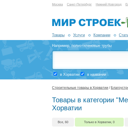
Москва
Санкт-Петербург
Нижний Новгород
Е
Товары
Услуги
Компании
Стат
Например,
полиэтиленовые трубы
в Хорватии
в названии
Строительные товары в Хорватии
/
Благоустр
Товары в категории "М
Хорватии
Все, 60
Только в Хорватии, 0