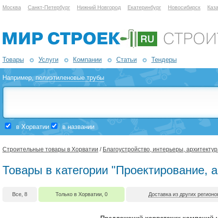
Москва
Санкт-Петербург
Нижний Новгород
Екатеринбург
Новосибирск
Каз
Товары
Услуги
Компании
Статьи
Тендеры
Например,
полиэтиленовые трубы
в Хорватии
в названии
Строительные товары в Хорватии
/
Благоустройство, интерьеры, архитектур
Товары в категории "Проектирование, а
Все, 8
Только в Хорватии, 0
Доставка из других регионо