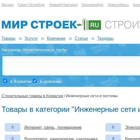
Москва
Санкт-Петербург
Нижний Новгород
Екатеринбург
Новосибирск
Каз
Товары
Услуги
Компании
Статьи
Тендеры
Например,
полиэтиленовые трубы
в Хорватии
в названии
Строительные товары в Хорватии
/ Инженерные сети и системы
Товары в категории "Инженерные сети 
0
Интернет, связь, телевидение
0
Электро
0
Водопровод, канализация, сантехника
0
Вентил