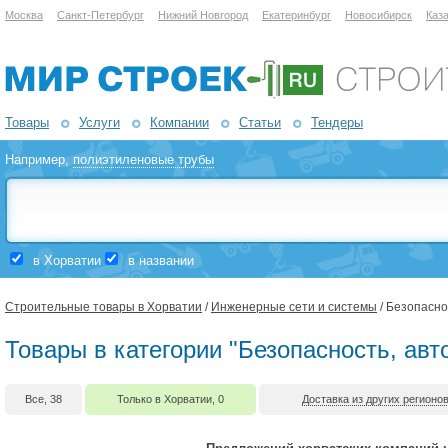
Москва
Санкт-Петербург
Нижний Новгород
Екатеринбург
Новосибирск
Каз
Товары
Услуги
Компании
Статьи
Тендеры
Например,
полиэтиленовые трубы
в Хорватии
в названии
Строительные товары в Хорватии
/
Инженерные сети и системы
/ Безопасно
Товары в категории "Безопасность, авт
Все, 38
Только в Хорватии, 0
Доставка из других регионов