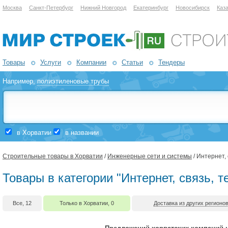
Москва
Санкт-Петербург
Нижний Новгород
Екатеринбург
Новосибирск
Каз
Товары
Услуги
Компании
Статьи
Тендеры
Например,
полиэтиленовые трубы
в Хорватии
в названии
Строительные товары в Хорватии
/
Инженерные сети и системы
/ Интернет,
Товары в категории "Интернет, связь, 
Все, 12
Только в Хорватии, 0
Доставка из других регионов