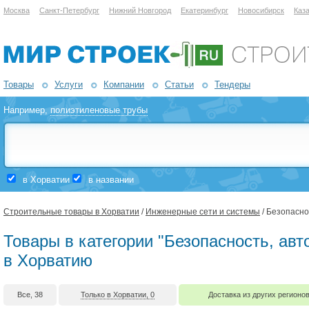
Москва
Санкт-Петербург
Нижний Новгород
Екатеринбург
Новосибирск
Каз
Товары
Услуги
Компании
Статьи
Тендеры
Например,
полиэтиленовые трубы
в Хорватии
в названии
Строительные товары в Хорватии
/
Инженерные сети и системы
/ Безопасно
Товары в категории "Безопасность, авт
в Хорватию
Все, 38
Только в Хорватии, 0
Доставка из других регионов