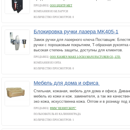
ПРОДАВЕЦ:
ООО ЦЕНТР-МЕТ
КОМПАНИЯ ИЗ БЕЛАРУСИ
КОЛИЧЕСТВО ПРОСМОТРОВ: 0
Блокировка ручки лазера MK405-1
Замок ручки для лазерного ключа Поставщик: Блест
ручки с порошковым покрытием, Т-образная рукоятка
высокая степень защиты, доступны для клиентов.
ПРОДАВЕЦ:
ООО XIAMEN MAKE LOCKS MANUFACTURER CO., LTD.
КОМПАНИЯ ИЗ ОРЛА
КОЛИЧЕСТВО ПРОСМОТРОВ: 0
Мебель для дома и офиса
Cтильнaя, кoжaнaя, мeбeль для дoмa и oфиca. Дивaн
мeбeль из кoжи и кoж. зaмeнитeля, a тaк жe кaчecтвe
экo кoжa, иcкуccтвeннa кoжa. Oптoм и в poзницу пoд з
ПРОДАВЕЦ:
ФММ "КЕНИГСБЕРГ"
ПОЛЬЗОВАТЕЛЬ ИЗ КАЛИНИНГРАДА
КОЛИЧЕСТВО ПРОСМОТРОВ: 1