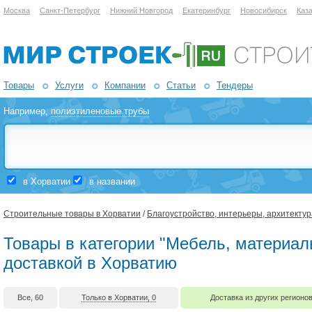
Москва
Санкт-Петербург
Нижний Новгород
Екатеринбург
Новосибирск
Каз
Товары
Услуги
Компании
Статьи
Тендеры
Например,
полиэтиленовые трубы
в Хорватии
в названии
Строительные товары в Хорватии
/
Благоустройство, интерьеры, архитектур
Товары в категории "Мебель, материал
доставкой в Хорватию
Все, 60
Только в Хорватии, 0
Доставка из других регионов