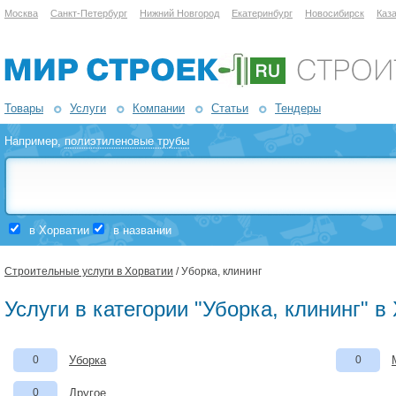
Москва
Санкт-Петербург
Нижний Новгород
Екатеринбург
Новосибирск
Каз
Товары
Услуги
Компании
Статьи
Тендеры
Например,
полиэтиленовые трубы
в Хорватии
в названии
Строительные услуги в Хорватии
/ Уборка, клининг
Услуги в категории "Уборка, клининг" в
0
Уборка
0
0
Другое