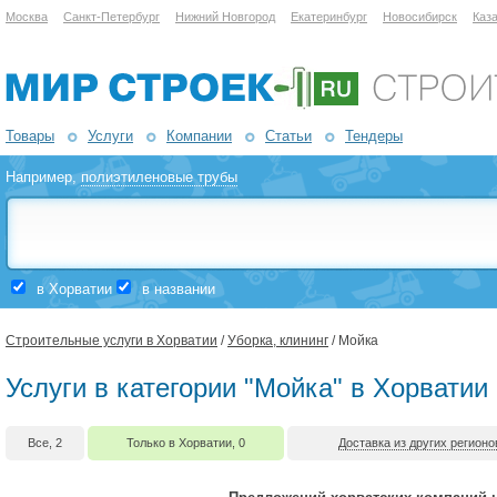
Москва
Санкт-Петербург
Нижний Новгород
Екатеринбург
Новосибирск
Каз
Товары
Услуги
Компании
Статьи
Тендеры
Например,
полиэтиленовые трубы
в Хорватии
в названии
Строительные услуги в Хорватии
/
Уборка, клининг
/ Мойка
Услуги в категории "Мойка" в Хорватии
Все, 2
Только в Хорватии, 0
Доставка из других регионо