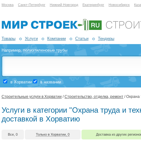
Москва
Санкт-Петербург
Нижний Новгород
Екатеринбург
Новосибирск
Каз
Товары
Услуги
Компании
Статьи
Тендеры
Например,
полиэтиленовые трубы
в Хорватии
в названии
Строительные услуги в Хорватии
/
Строительство, отделка, ремонт
/ Охрана 
Услуги в категории "Охрана труда и тех
доставкой в Хорватию
Все, 0
Только в Хорватии, 0
Доставка из других регионо