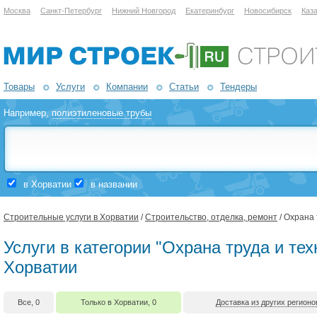
Москва
Санкт-Петербург
Нижний Новгород
Екатеринбург
Новосибирск
Каз
Товары
Услуги
Компании
Статьи
Тендеры
Например,
полиэтиленовые трубы
в Хорватии
в названии
Строительные услуги в Хорватии
/
Строительство, отделка, ремонт
/ Охрана 
Услуги в категории "Охрана труда и тех
Хорватии
Все, 0
Только в Хорватии, 0
Доставка из других регионо