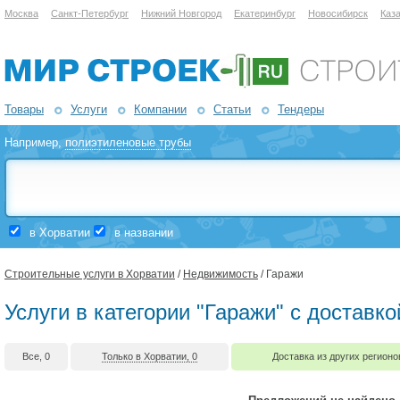
Москва
Санкт-Петербург
Нижний Новгород
Екатеринбург
Новосибирск
Каз
Товары
Услуги
Компании
Статьи
Тендеры
Например,
полиэтиленовые трубы
в Хорватии
в названии
Строительные услуги в Хорватии
/
Недвижимость
/ Гаражи
Услуги в категории "Гаражи" с доставк
Все, 0
Только в Хорватии, 0
Доставка из других регионо