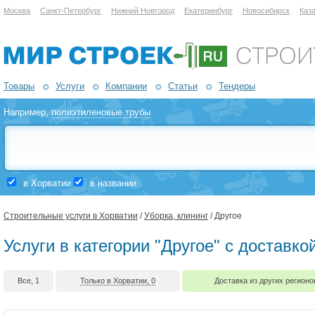
Москва
Санкт-Петербург
Нижний Новгород
Екатеринбург
Новосибирск
Каз
Товары
Услуги
Компании
Статьи
Тендеры
Например,
полиэтиленовые трубы
в Хорватии
в названии
Строительные услуги в Хорватии
/
Уборка, клининг
/ Другое
Услуги в категории "Другое" с доставк
Все, 1
Только в Хорватии, 0
Доставка из других регионо