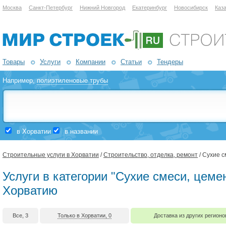
Москва
Санкт-Петербург
Нижний Новгород
Екатеринбург
Новосибирск
Каз
Товары
Услуги
Компании
Статьи
Тендеры
Например,
полиэтиленовые трубы
в Хорватии
в названии
Строительные услуги в Хорватии
/
Строительство, отделка, ремонт
/ Сухие с
Услуги в категории "Сухие смеси, цемен
Хорватию
Все, 3
Только в Хорватии, 0
Доставка из других регионо