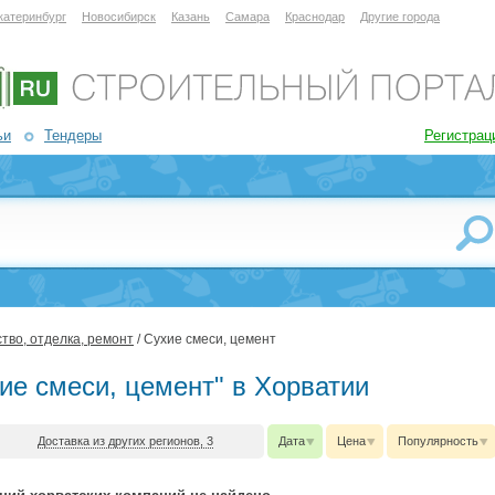
катеринбург
Новосибирск
Казань
Самара
Краснодар
Другие города
ьи
Тендеры
Регистрац
тво, отделка, ремонт
/ Сухие смеси, цемент
хие смеси, цемент" в Хорватии
Доставка из других регионов, 3
Дата
Цена
Популярность