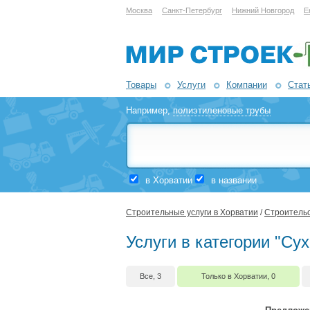
Москва
Санкт-Петербург
Нижний Новгород
Е
Товары
Услуги
Компании
Стат
Например,
полиэтиленовые трубы
в Хорватии
в названии
Строительные услуги в Хорватии
/
Строительс
Услуги в категории "Су
Все, 3
Только в Хорватии, 0