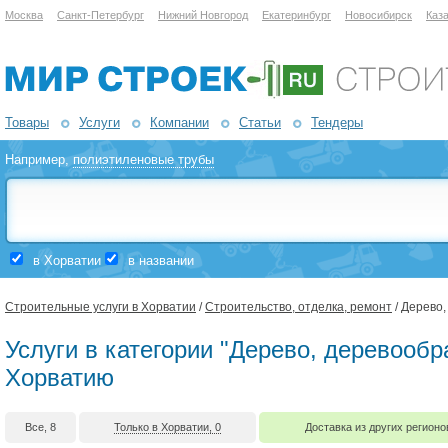
Москва
Санкт-Петербург
Нижний Новгород
Екатеринбург
Новосибирск
Каз
Товары
Услуги
Компании
Статьи
Тендеры
Например,
полиэтиленовые трубы
в Хорватии
в названии
Строительные услуги в Хорватии
/
Строительство, отделка, ремонт
/ Дерево
Услуги в категории "Дерево, деревообр
Хорватию
Все, 8
Только в Хорватии, 0
Доставка из других регионо