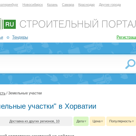
катеринбург
Новосибирск
Казань
Самара
Краснодар
Другие города
ьи
Тендеры
Регистрац
сть
/ Земельные участки
мельные участки" в Хорватии
Доставка из других регионов, 10
Дата
Цена
Популярность