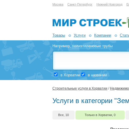
Москва
Санкт-Петербург
Нижний Новгород
Е
Товары
Услуги
Компании
Стат
Например,
полиэтиленовые трубы
в Хорватии
в названии
Строительные услуги в Хорватии
/
Недвижимо
Услуги в категории "Зе
Все, 10
Только в Хорватии, 0