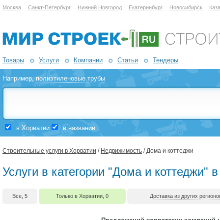
Москва
Санкт-Петербург
Нижний Новгород
Екатеринбург
Новосибирск
Каз
Товары
Услуги
Компании
Статьи
Тендеры
Например,
полиэтиленовые трубы
в Хорватии
в названии
Строительные услуги в Хорватии
/
Недвижимость
/ Дома и коттеджи
Услуги в категории "Дома и коттеджи" 
Все, 5
Только в Хорватии, 0
Доставка из других регионо