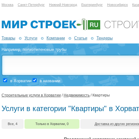
Москва
Санкт-Петербург
Нижний Новгород
Екатеринбург
Новосибирск
Каз
Товары
Услуги
Компании
Статьи
Тендеры
Например,
полиэтиленовые трубы
в Хорватии
в названии
Строительные услуги в Хорватии
/
Недвижимость
/ Квартиры
Услуги в категории "Квартиры" в Хорва
Все, 4
Только в Хорватии, 0
Доставка из других регионо