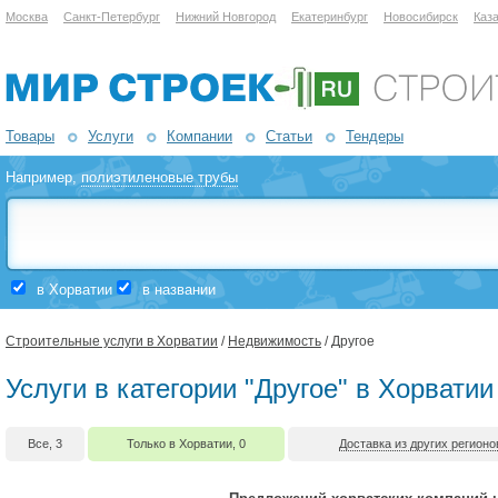
Москва
Санкт-Петербург
Нижний Новгород
Екатеринбург
Новосибирск
Каз
Товары
Услуги
Компании
Статьи
Тендеры
Например,
полиэтиленовые трубы
в Хорватии
в названии
Строительные услуги в Хорватии
/
Недвижимость
/ Другое
Услуги в категории "Другое" в Хорватии
Все, 3
Только в Хорватии, 0
Доставка из других регионо