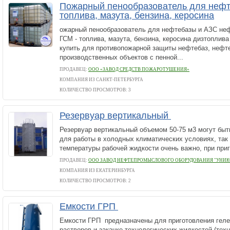
Пожарный пенообразователь для нефт
топлива, мазута, бензина, керосина
ожарный пенообразователь для нефтебазы и АЗС не
ГСМ - топлива, мазута, бензина, керосина дизтоплив
купить для противопожарной защиты нефтебаз, нефт
производственных объектов с пенной...
ПРОДАВЕЦ:
ООО «ЗАВОД СРЕДСТВ ПОЖАРОТУШЕНИЯ»
КОМПАНИЯ ИЗ САНКТ-ПЕТЕРБУРГА
КОЛИЧЕСТВО ПРОСМОТРОВ: 3
Резервуар вертикальный
Резервуар вертикальный объемом 50-75 м3 могут быт
для работы в холодных климатических условиях, так
температуры рабочей жидкости очень важно, при приг
ПРОДАВЕЦ:
ООО ЗАВОД НЕФТЕПРОМЫСЛОВОГО ОБОРУДОВАНИЯ "УНИК
КОМПАНИЯ ИЗ ЕКАТЕРИНБУРГА
КОЛИЧЕСТВО ПРОСМОТРОВ: 2
Емкости ГРП
Емкости ГРП предназначены для приготовления гел
растворов и закачке технологических жидкостей (тех