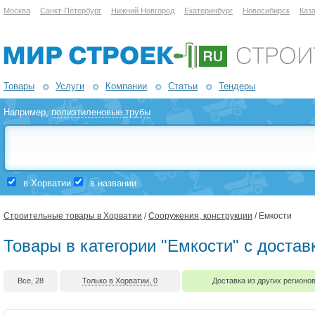
Москва
Санкт-Петербург
Нижний Новгород
Екатеринбург
Новосибирск
Каз
Товары
Услуги
Компании
Статьи
Тендеры
Например,
полиэтиленовые трубы
в Хорватии
в названии
Строительные товары в Хорватии
/
Сооружения, конструкции
/ Емкости
Товары в категории "Емкости" с достав
Все, 28
Только в Хорватии, 0
Доставка из других регионов