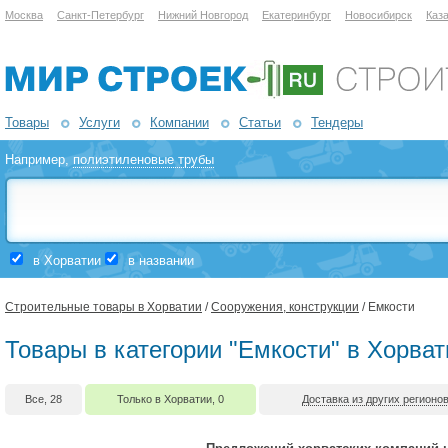
Москва
Санкт-Петербург
Нижний Новгород
Екатеринбург
Новосибирск
Каз
Товары
Услуги
Компании
Статьи
Тендеры
Например,
полиэтиленовые трубы
в Хорватии
в названии
Строительные товары в Хорватии
/
Сооружения, конструкции
/ Емкости
Товары в категории "Емкости" в Хорват
Все, 28
Только в Хорватии, 0
Доставка из других регионов