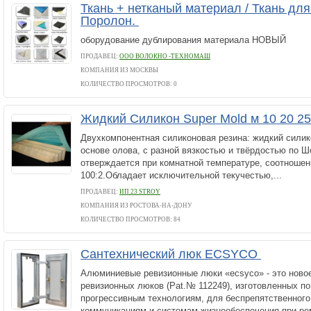
Ткань + нетканый материал / Ткань для
Поролон.
оборудование дублирования материала НОВЫЙ
ПРОДАВЕЦ:
ООО ВОЛОКНО -ТЕХНОМАШ
КОМПАНИЯ ИЗ МОСКВЫ
КОЛИЧЕСТВО ПРОСМОТРОВ: 0
Жидкий Силикон Super Mold м 10 20 25
Двухкомпонентная силиконовая резина: жидкий силик
основе олова, с разной вязкостью и твёрдостью по Шор
отверждается при комнатной температуре, соотношен
100:2.Обладает исключительной текучестью,...
ПРОДАВЕЦ:
ИП 23 STROY
КОМПАНИЯ ИЗ РОСТОВА-НА-ДОНУ
КОЛИЧЕСТВО ПРОСМОТРОВ: 84
Сантехнический люк ECSYCO
Алюминиевые ревизионные люки «ecsyco» - это ново
ревизионных люков (Pat.№ 112249), изготовленных п
прогрессивным технологиям, для беспрепятственного
коммуникациям и системам жизнеобеспечения при рем