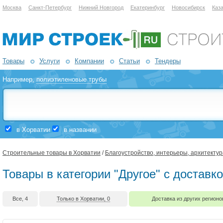
Москва
Санкт-Петербург
Нижний Новгород
Екатеринбург
Новосибирск
Каз
Товары
Услуги
Компании
Статьи
Тендеры
Например,
полиэтиленовые трубы
в Хорватии
в названии
Строительные товары в Хорватии
/
Благоустройство, интерьеры, архитектур
Товары в категории "Другое" с доставк
Все, 4
Только в Хорватии, 0
Доставка из других регионо