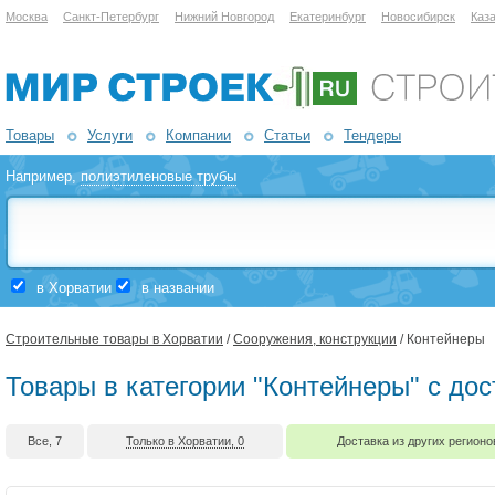
Москва
Санкт-Петербург
Нижний Новгород
Екатеринбург
Новосибирск
Каз
Товары
Услуги
Компании
Статьи
Тендеры
Например,
полиэтиленовые трубы
в Хорватии
в названии
Строительные товары в Хорватии
/
Сооружения, конструкции
/ Контейнеры
Товары в категории "Контейнеры" с до
Все, 7
Только в Хорватии, 0
Доставка из других регионо