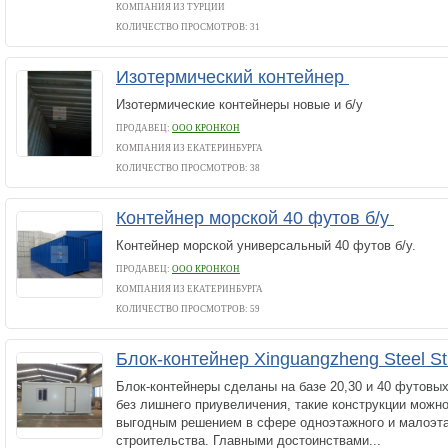
КОМПАНИЯ ИЗ ТУРЦИИ
КОЛИЧЕСТВО ПРОСМОТРОВ: 31
Изотермический контейнер
Изотермические контейнеры новые и б/у
ПРОДАВЕЦ:
ООО КРОНКОН
КОМПАНИЯ ИЗ ЕКАТЕРИНБУРГА
КОЛИЧЕСТВО ПРОСМОТРОВ: 38
Контейнер морской 40 футов б/у
Контейнер морской универсальный 40 футов б/у.
ПРОДАВЕЦ:
ООО КРОНКОН
КОМПАНИЯ ИЗ ЕКАТЕРИНБУРГА
КОЛИЧЕСТВО ПРОСМОТРОВ: 59
Блок-контейнер Xinguangzheng Steel St
Блок-контейнеры сделаны на базе 20,30 и 40 футовы
без лишнего приувеличения, такие конcтрукции можн
выгодным решением в сфере одноэтажного и малоэт
строительства. Главными достоинствами...