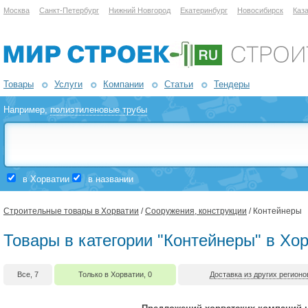
Москва
Санкт-Петербург
Нижний Новгород
Екатеринбург
Новосибирск
Каз
Товары
Услуги
Компании
Статьи
Тендеры
Например,
полиэтиленовые трубы
в Хорватии
в названии
Строительные товары в Хорватии
/
Сооружения, конструкции
/ Контейнеры
Товары в категории "Контейнеры" в Хо
Все, 7
Только в Хорватии, 0
Доставка из других регионо