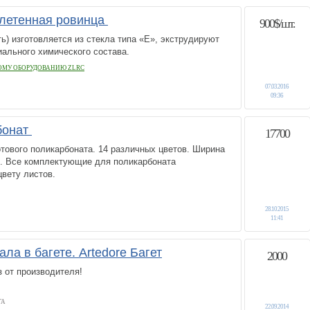
плетенная ровинца
900$/шт.
ь) изготовляется из стекла типа «E», экструдируют
иального химического состава.
ОМУ ОБОРУДОВАНИЮ ZLRC
07.03.2016
09:36
бонат
17700
тового поликарбоната. 14 различных цветов. Ширина
м. Все комплектующие для поликарбоната
цвету листов.
28.10.2015
11:41
ла в багете. Artedore Багет
2000
з от производителя!
ГА
22.09.2014