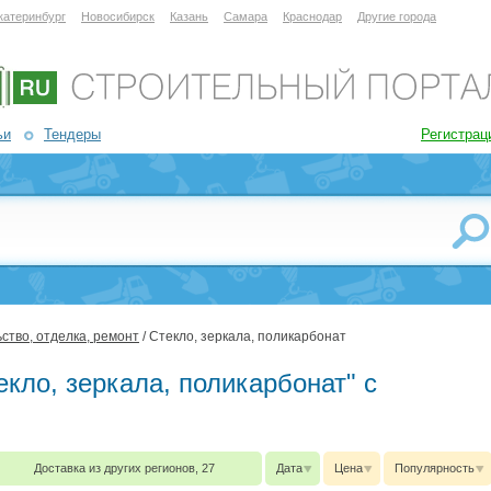
катеринбург
Новосибирск
Казань
Самара
Краснодар
Другие города
ьи
Тендеры
Регистрац
ство, отделка, ремонт
/ Стекло, зеркала, поликарбонат
екло, зеркала, поликарбонат" с
Доставка из других регионов, 27
Дата
Цена
Популярность