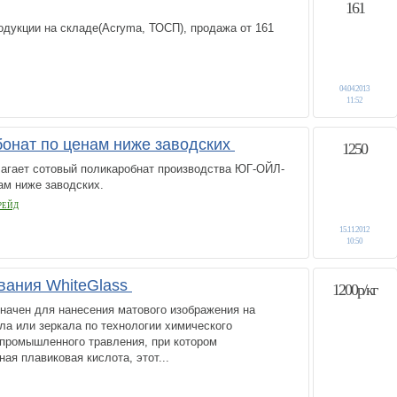
161
дукции на складе(Acryma, ТОСП), продажа от 161
04.04.2013
11:52
онат по ценам ниже заводских
1250
гает сотовый поликаробнат производства ЮГ-ОЙЛ-
ам ниже заводских.
РЕЙД
15.11.2012
10:50
вания WhiteGlass
1200р/кг
начен для нанесения матового изображения на
ла или зеркала по технологии химического
 промышленного травления, при котором
ая плавиковая кислота, этот...