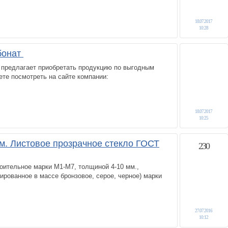
18.07.2017
10:28
бонат
 предлагает приобретать продукцию по выгодным
те посмотреть на сайте компании:
18.07.2017
10:25
мм. Листовое прозрачное стекло ГОСТ
230
оительное марки М1-М7, толщиной 4-10 мм.,
ированное в массе бронзовое, серое, черное) марки
27.07.2016
10:12