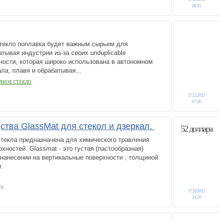
08:03
текло поплавка будет важным сырьем для
тывая индустрии из-за своих unduplicable
ности, которая широко использована в автономном
ла, плавя и обрабатывая...
ЧНОЕ СТЕКЛО
17.12.2013
07:56
тва GlassMat для стекол и дзеркал.
52 доллара
стекла предназначена для химического травления
хностей. Glassmat - это густая (пастообразная)
 нанесении на вертикальные поверхности , толщиной
.
ГА
17.10.2013
14:20