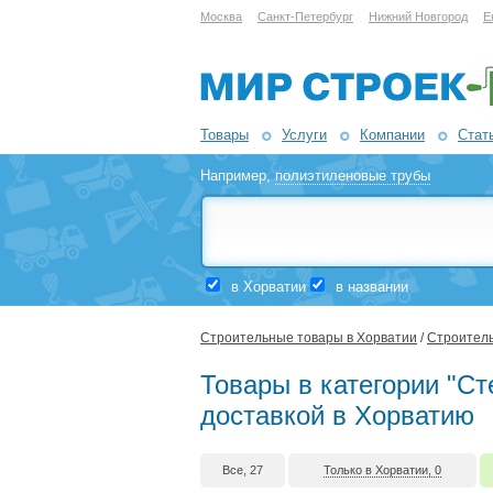
Москва
Санкт-Петербург
Нижний Новгород
Е
Товары
Услуги
Компании
Стат
Например,
полиэтиленовые трубы
в Хорватии
в названии
Строительные товары в Хорватии
/
Строитель
Товары в категории "Ст
доставкой в Хорватию
Все, 27
Только в Хорватии, 0