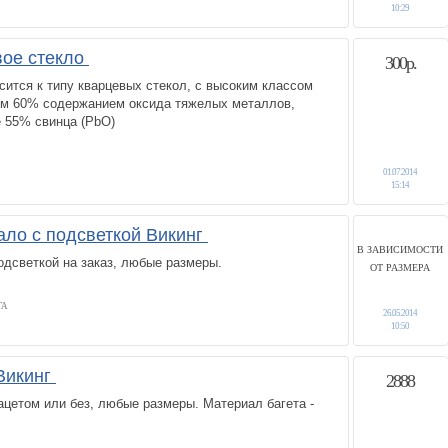
10:29
вое стекло
300р.
сится к типу кварцевых стекол, с высоким классом
чем 60% содержанием оксида тяжелых металлов,
е 55% свинца (PbO)
01.07.2014
15:14
ало с подсветкой Викинг
В ЗАВИСИМОСТИ
одсветкой на заказ, любые размеры.
ОТ РАЗМЕРА
ГА
26.05.2014
10:50
 Викинг
2888
цетом или без, любые размеры. Материал багета -