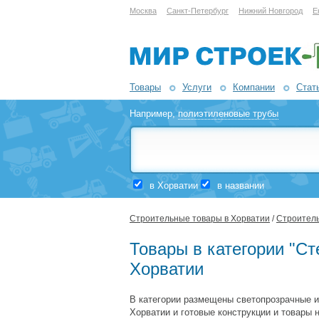
Москва
Санкт-Петербург
Нижний Новгород
Е
Товары
Услуги
Компании
Стат
Например,
полиэтиленовые трубы
в Хорватии
в названии
Строительные товары в Хорватии
/
Строитель
Товары в категории "Ст
Хорватии
В категории размещены светопрозрачные и
Хорватии и готовые конструкции и товары 