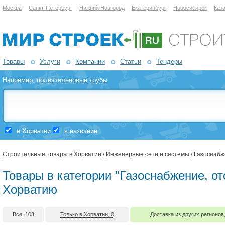
Москва
Санкт-Петербург
Нижний Новгород
Екатеринбург
Новосибирск
Каз
Товары
Услуги
Компании
Статьи
Тендеры
Например,
полиэтиленовые трубы
в Хорватии
в названии
Строительные товары в Хорватии
/
Инженерные сети и системы
/ Газоснабж
Товары в категории "Газоснабжение, от
Хорватию
Все, 103
Только в Хорватии, 0
Доставка из других регионов