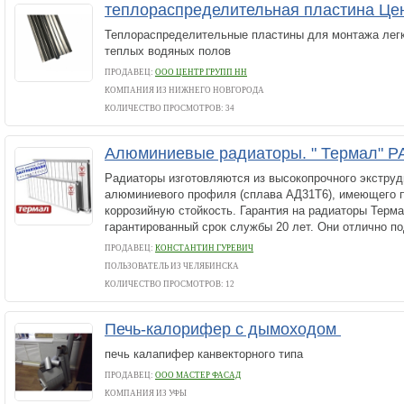
теплораспределительная пластина Це
Теплораспределительные пластины для монтажа легк
теплых водяных полов
ПРОДАВЕЦ:
ООО ЦЕНТР ГРУПП НН
КОМПАНИЯ ИЗ НИЖНЕГО НОВГОРОДА
КОЛИЧЕСТВО ПРОСМОТРОВ: 34
Алюминиевые радиаторы. " Термал" Р
Радиаторы изготовляются из высокопрочного экструд
алюминиевого профиля (сплава АД31Т6), имеющего
коррозийную стойкость. Гарантия на радиаторы Терма
гарантированный срок службы 20 лет. Они отлично по
ПРОДАВЕЦ:
КОНСТАНТИН ГУРЕВИЧ
ПОЛЬЗОВАТЕЛЬ ИЗ ЧЕЛЯБИНСКА
КОЛИЧЕСТВО ПРОСМОТРОВ: 12
Печь-калорифер с дымоходом
печь калапифер канвекторного типа
ПРОДАВЕЦ:
ООО МАСТЕР ФАСАД
КОМПАНИЯ ИЗ УФЫ