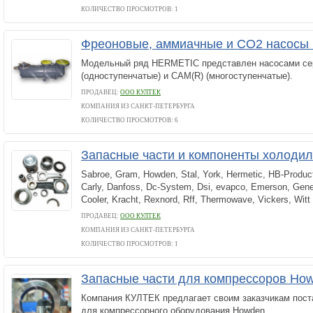
КОЛИЧЕСТВО ПРОСМОТРОВ: 1
Фреоновые, аммиачные и CO2 насос
Модельный ряд HERMETIC представлен насосами се
(одноступенчатые) и САМ(R) (многоступенчатые).
ПРОДАВЕЦ:
ООО КУЛТЕК
КОМПАНИЯ ИЗ САНКТ-ПЕТЕРБУРГА
КОЛИЧЕСТВО ПРОСМОТРОВ: 6
Запасные части и компоненты холоди
Sabroe, Gram, Howden, Stal, York, Hermetic, HB-Product
Carly, Danfoss, Dc-System, Dsi, evapco, Emerson, Gene
Cooler, Kracht, Rexnord, Rff, Thermowave, Vickers, Witt
ПРОДАВЕЦ:
ООО КУЛТЕК
КОМПАНИЯ ИЗ САНКТ-ПЕТЕРБУРГА
КОЛИЧЕСТВО ПРОСМОТРОВ: 1
Запасные части для компрессоров Ho
Компания КУЛТЕК предлагает своим заказчикам пост
для компрессорного оборудования Howden.