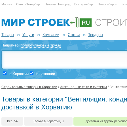
Москва
Санкт-Петербург
Нижний Новгород
Екатеринбург
Новосибирск
Каз
Товары
Услуги
Компании
Статьи
Тендеры
Например,
полиэтиленовые трубы
в Хорватии
в названии
Строительные товары в Хорватии
/
Инженерные сети и системы
/ Вентиляц
Товары в категории "Вентиляция, конд
доставкой в Хорватию
Все, 54
Только в Хорватии, 0
Доставка из других регионов