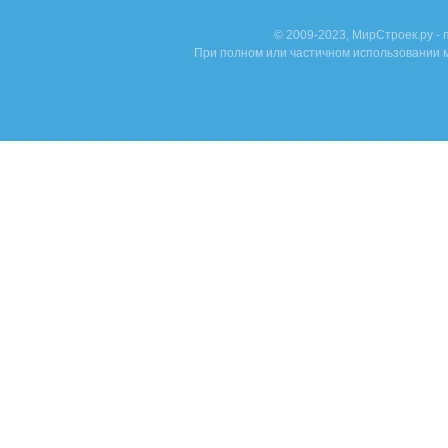
© 2009-2023, МирСтроек.ру -
При полном или частичном использовании м