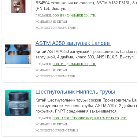
BS4504 скольжения на фланец, ASTM A182 F316L, 8 д
(PN 16), Выступ.
ПРОДАВЕЦ:
ООО БРЕНДИ ФЛАНЕЦ CO., LTD.
КОМПАНИЯ ИЗ КИТАЯ
КОЛИЧЕСТВО ПРОСМОТРОВ: 1
ASTM A350 заглушек Landee
Китай ASTM A350 заглушкой Производитель Landee 
заглушкой, 4 дюйма, класс 300, ANSI B16.5, Выступ.
ПРОДАВЕЦ:
ООО БРЕНДИ ФЛАНЕЦ CO., LTD.
КОМПАНИЯ ИЗ КИТАЯ
КОЛИЧЕСТВО ПРОСМОТРОВ: 1
Шестиугольник Ниппель трубы
Китай шестиугольник трубы сосков Производитель L
шестиугольник Ниппель трубы, ASTM A197, 2 дюйма (
покрытия, FNPT соединения заканчивается.
ПРОДАВЕЦ:
ООО LANDEE ТРУБОПРОВОДНАЯ АРМАТУРА CO., LTD.
КОМПАНИЯ ИЗ КИТАЯ
КОЛИЧЕСТВО ПРОСМОТРОВ: 3