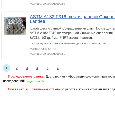
КОЛИЧЕСТВО ПРОСМОТРОВ: 5
ASTM A182 F316 шестигранной Сокра
Landee
Китай шестигранной Сокращение муфты Производите
ASTM A182 F316 шестигранной Снижение сцепления, 
&#215; 1/2 дюйма, FNPT заканчивается.
ПРОДАВЕЦ:
ООО LANDEE ТРУБОПРОВОДНАЯ АРМАТУРА CO., LTD.
КОМПАНИЯ ИЗ КИТАЯ
КОЛИЧЕСТВО ПРОСМОТРОВ: 3
1
2
3
4
5
»
Исследование рынка.
Достоверная информация сэкономит вам милл
исследований!
megaresearch.ru
Goszakaz. ru: реальные отзывы
о работе с этим сайтом читайте зде