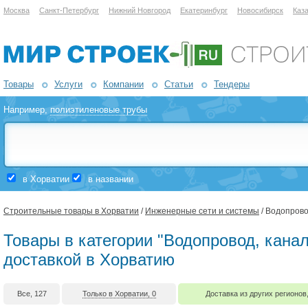
Москва
Санкт-Петербург
Нижний Новгород
Екатеринбург
Новосибирск
Каз
Товары
Услуги
Компании
Статьи
Тендеры
Например,
полиэтиленовые трубы
в Хорватии
в названии
Строительные товары в Хорватии
/
Инженерные сети и системы
/ Водопрово
Товары в категории "Водопровод, канал
доставкой в Хорватию
Все, 127
Только в Хорватии, 0
Доставка из других регионов