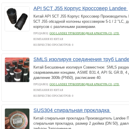
API 5CT J55 Корпус Кроссовер Landee
Китай API 5CT J55 Корпус Кроссовер Производитель 
5CT J55 обсадной колонны кроссовером 5-1 / 2 "LC, 
корпусов с различными размерами.
ПРОДАВЕЦ:
ООО LANDEE ТРУБОПРОВОДНАЯ АРМАТУРА CO., LTD.
КОМПАНИЯ ИЗ КИТАЯ
КОЛИЧЕСТВО ПРОСМОТРОВ: 0
SMLS изолируя соединения труб Land
Китай Бесшовные изолируя Совместное: SMLS разде
свариваемыми концами, ASME B31.4, API 5L GR.B, 4 
давление 300lb (PN50), расписание 40.
ПРОДАВЕЦ:
ООО LANDEE ТРУБОПРОВОДНАЯ АРМАТУРА CO., LTD.
КОМПАНИЯ ИЗ КИТАЯ
КОЛИЧЕСТВО ПРОСМОТРОВ: 0
SUS304 спиральная прокладка
Китай спиральная прокладка Производитель Landee
спиральная прокладка, размер 2 дюйма (DN 50), давле
тефлон Заполненные.