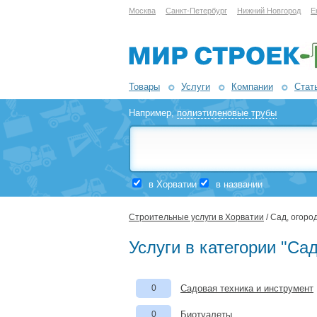
Москва
Санкт-Петербург
Нижний Новгород
Е
Товары
Услуги
Компании
Стат
Например,
полиэтиленовые трубы
в Хорватии
в названии
Строительные услуги в Хорватии
/ Сад, огоро
Услуги в категории "Сад
0
Садовая техника и инструмент
0
Биотуалеты