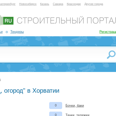
катеринбург
Новосибирск
Казань
Самара
Краснодар
Другие города
ьи
Тендеры
Регистрац
д
, огород" в Хорватии
0
Бочки, баки
0
Тачки, тележки