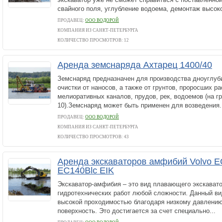
свайного поля, углубление водоема, демонтаж высоко
ПРОДАВЕЦ:
ООО ВОДОРОЙ
КОМПАНИЯ ИЗ САНКТ-ПЕТЕРБУРГА
КОЛИЧЕСТВО ПРОСМОТРОВ: 12
Аренда земснаряда Ахтарец 1400/40
Земснаряд предназначен для производства дноуглуб
очистки от наносов, а также от грунтов, проросших р
мелиоративных каналов, прудов, рек, водоемов (на г
10).Земснаряд может быть применен для возведения.
ПРОДАВЕЦ:
ООО ВОДОРОЙ
КОМПАНИЯ ИЗ САНКТ-ПЕТЕРБУРГА
КОЛИЧЕСТВО ПРОСМОТРОВ: 43
Аренда экскаваторов амфибий Volvo E
EC140Blc EIK
Экскаватор-амфибия – это вид плавающего экскавато
гидротехнических работ любой сложности. Данный ви
высокой проходимостью благодаря низкому давлению
поверхность. Это достигается за счет специально...