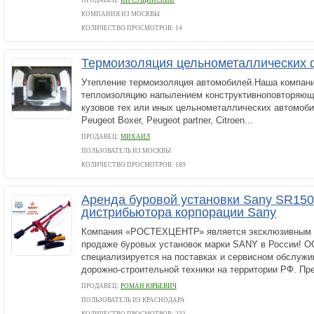
ПРОДАВЕЦ:
ИП СУЩИНСКИЙ
КОМПАНИЯ ИЗ МОСКВЫ
КОЛИЧЕСТВО ПРОСМОТРОВ: 14
Термоизоляция цельнометаллических 
Утепление термоизоляция автомобилей.Наша компани
теплоизоляцию напылением конструктивноповторяющ
кузовов тех или иных цельнометаллических автомоби
Peugeot Boxer, Peugeot partner, Citroen...
ПРОДАВЕЦ:
МИХАИЛ
ПОЛЬЗОВАТЕЛЬ ИЗ МОСКВЫ
КОЛИЧЕСТВО ПРОСМОТРОВ: 189
Аренда буровой установки Sany SR150
дистрибьютора корпорации Sany
Компания «РОСТЕХЦЕНТР» является эксклюзивным 
продаже буровых установок марки SANY в России
специализируется на поставках и сервисном обслужи
дорожно-строительной техники на территории РФ. Пре
ПРОДАВЕЦ:
РОМАН ЮРЬЕВИЧ
ПОЛЬЗОВАТЕЛЬ ИЗ КРАСНОДАРА