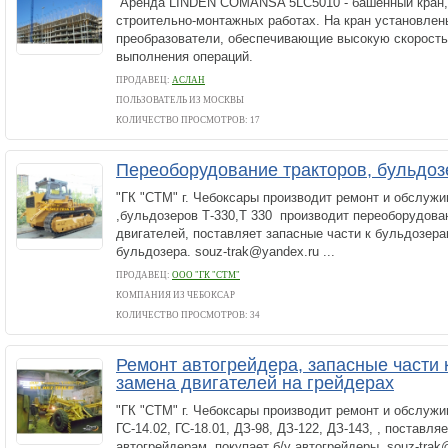
Аренда LINDEN COMANSA 5LC5010 - башенный кран, 
строительно-монтажных работах. На кран установлен
преобразователи, обеспечивающие высокую скорость
выполнения операций.
ПРОДАВЕЦ:
АСЛАН
ПОЛЬЗОВАТЕЛЬ ИЗ МОСКВЫ
КОЛИЧЕСТВО ПРОСМОТРОВ: 17
Переоборудование тракторов, бульдоз
"ГК "СТМ" г. Чебоксары производит ремонт и обслужи
,бульдозеров Т-330,Т 330 производит переоборудова
двигателей, поставляет запасные части к бульдозерам
бульдозера. souz-trak@yandex.ru ...
ПРОДАВЕЦ:
ООО "ГК "СТМ"
КОМПАНИЯ ИЗ ЧЕБОКСАР
КОЛИЧЕСТВО ПРОСМОТРОВ: 34
Ремонт автогрейдера, запасные части 
замена двигателей на грейдерах
"ГК "СТМ" г. Чебоксары производит ремонт и обслужи
ГС-14.02, ГС-18.01, ДЗ-98, ДЗ-122, ДЗ-143, , поставля
автогрейдерам, покупает б/у автогрейдеры. souz-trak