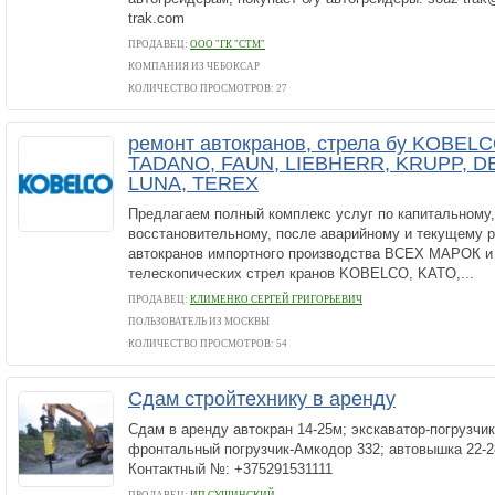
trak.com
ПРОДАВЕЦ:
ООО "ГК "СТМ"
КОМПАНИЯ ИЗ ЧЕБОКСАР
КОЛИЧЕСТВО ПРОСМОТРОВ: 27
ремонт автокранов, стрела бу KOBEL
TADANO, FAUN, LIEBHERR, KRUPP, 
LUNA, TEREX
Предлагаем полный комплекс услуг по капитальному,
восстановительному, после аварийному и текущему р
автокранов импортного производства ВСЕХ МАРОК 
телескопических стрел кранов KOBELCO, KATO,...
ПРОДАВЕЦ:
КЛИМЕНКО СЕРГЕЙ ГРИГОРЬЕВИЧ
ПОЛЬЗОВАТЕЛЬ ИЗ МОСКВЫ
КОЛИЧЕСТВО ПРОСМОТРОВ: 54
Сдам стройтехнику в аренду
Сдам в аренду автокран 14-25м; экскаватор-погрузчик
фронтальный погрузчик-Амкодор 332; автовышка 22-
Контактный №: +375291531111