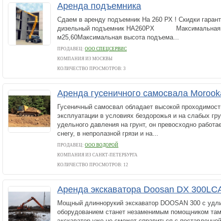
Аренда подъемника
Сдаем в аренду подъемник На 260 РХ ! Скидки гаран
дизельный подъемник HA260PX Максимальная р
м25,60Максимальная высота подъема...
ПРОДАВЕЦ:
ООО СПЕЦСЕРВИС
КОМПАНИЯ ИЗ МОСКВЫ
КОЛИЧЕСТВО ПРОСМОТРОВ: 3
Аренда гусеничного самосвала Moroo
Гусеничный самосвал обладает высокой проходимост
эксплуатации в условиях бездорожья и на слабых гру
удельного давления на грунт, он превосходно работае
снегу, в непролазной грязи и на...
ПРОДАВЕЦ:
ООО ВОДОРОЙ
КОМПАНИЯ ИЗ САНКТ-ПЕТЕРБУРГА
КОЛИЧЕСТВО ПРОСМОТРОВ: 12
Аренда экскаватора Doosan DX 300LC
Мощный длиннорукий экскаватор DOOSAN 300 с удл
оборудованием станет незаменимым помощником там,
экскаватор уже не сможет справиться с поставленной