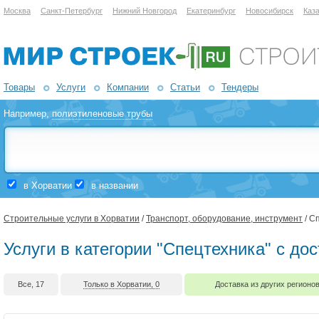
Москва
Санкт-Петербург
Нижний Новгород
Екатеринбург
Новосибирск
Каз
Товары
Услуги
Компании
Статьи
Тендеры
Например,
полиэтиленовые трубы
в Хорватии
в названии
Строительные услуги в Хорватии
/
Транспорт, оборудование, инструмент
/ С
Услуги в категории "Спецтехника" с до
Все, 17
Только в Хорватии, 0
Доставка из других регионов