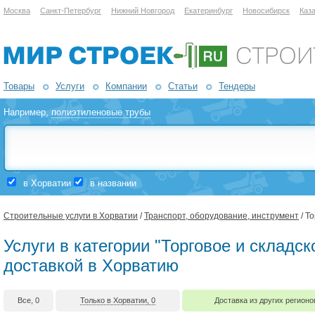
Москва
Санкт-Петербург
Нижний Новгород
Екатеринбург
Новосибирск
Каз
Товары
Услуги
Компании
Статьи
Тендеры
Например,
полиэтиленовые трубы
в Хорватии
в названии
Строительные услуги в Хорватии
/
Транспорт, оборудование, инструмент
/ Т
Услуги в категории "Торговое и складс
доставкой в Хорватию
Все, 0
Только в Хорватии, 0
Доставка из других регионо