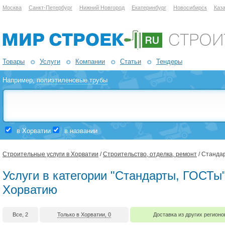
Москва
Санкт-Петербург
Нижний Новгород
Екатеринбург
Новосибирск
Каз
Товары
Услуги
Компании
Статьи
Тендеры
Например,
полиэтиленовые трубы
в Хорватии
в названии
Строительные услуги в Хорватии
/
Строительство, отделка, ремонт
/ Станда
Услуги в категории "Стандарты, ГОСТы"
Хорватию
Все, 2
Только в Хорватии, 0
Доставка из других регионо