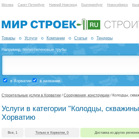
Москва
Санкт-Петербург
Нижний Новгород
Екатеринбург
Новосибирск
Каз
Товары
Услуги
Компании
Статьи
Тендеры
Например,
полиэтиленовые трубы
в Хорватии
в названии
Строительные услуги в Хорватии
/
Сооружения, конструкции
/ Колодцы, скв
Услуги в категории "Колодцы, скважины
Хорватию
Все, 1
Только в Хорватии, 0
Доставка из других регионо