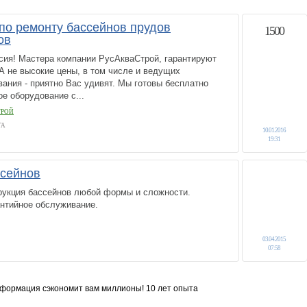
по ремонту бассейнов прудов
1500
ов
сия! Мастера компании РусАкваСтрой, гарантируют
 А не высокие цены, в том числе и ведущих
ания - приятно Вас удивят. Мы готовы бесплатно
е оборудование с...
ТРОЙ
ГА
10.01.2016
19:31
ссейнов
трукция бассейнов любой формы и сложности.
антийное обслуживание.
03.04.2015
07:58
формация сэкономит вам миллионы! 10 лет опыта