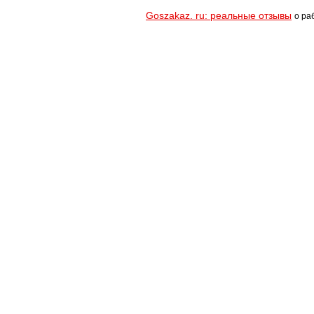
Goszakaz. ru: реальные отзывы
о ра
Помощь
Условия использования
При полном и