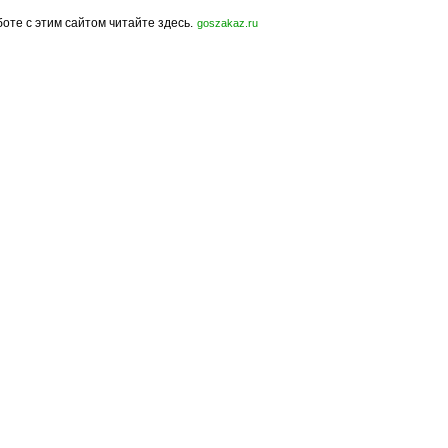
боте с этим сайтом читайте здесь.
goszakaz.ru
Политика конфиденциальности
Карта сайта
© 2009-2023, МирСтроек.ру - портал бесплатных строительных объявлений.
ли частичном использовании материалов сайта гиперссылка на MirStroek.RU