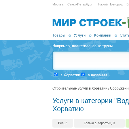
Москва
Санкт-Петербург
Нижний Новгород
Е
Товары
Услуги
Компании
Стат
Например,
полиэтиленовые трубы
в Хорватии
в названии
Строительные услуги в Хорватии
/
Сооружения
Услуги в категории "Во
Хорватию
Все, 2
Только в Хорватии, 0