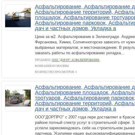
Асфальтирование, Асфальтирование д
Асфальтирование территорий, Асфаль
площадок, Асфальтирование тротуаро
Асфальтирование парковок, Асфальти
дач и частных домов, Укладка а
Цена за м2. Асфальтирование в Зеленограде Андрее
Фирсановка, Химки, Солнечногорске зависеть от нужн
выбранных материалов, и местонахождение. В резуль
заказать работы по асфальтированию укладка...
ПРОДАВЕЦ:
ООО "ДОР-РУ" АСФАЛЬТИРОВАНИЕ,
КОМПАНИЯ ИЗ МОСКВЫ
КОЛИЧЕСТВО ПРОСМОТРОВ: 4
Асфальтирование, Асфальтирование д
Асфальтирование площадок, Асфальт
тротуаров, Асфальтирование парковок
Асфальтирование территорий, Асфаль
дач и частных домов, Укладка а
ООО"ДОРПРО" с 2007 года пере доставляет в Красно
районе полный спектр услуг в строительной сфере. З
успели зарекомендовать себя на строительном рынке
партнера. Усилиями наших высококвалифицированных