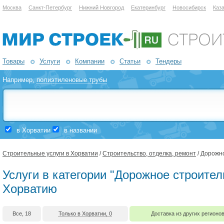
Москва
Санкт-Петербург
Нижний Новгород
Екатеринбург
Новосибирск
Каз
Товары
Услуги
Компании
Статьи
Тендеры
Например,
полиэтиленовые трубы
в Хорватии
в названии
Строительные услуги в Хорватии
/
Строительство, отделка, ремонт
/ Дорожн
Услуги в категории "Дорожное строител
Хорватию
Все, 18
Только в Хорватии, 0
Доставка из других регионов