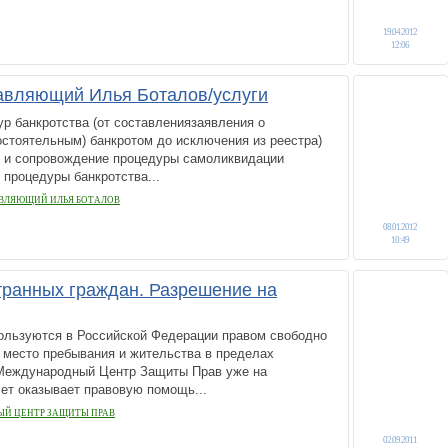
19.04.2012
12:06
авляющий Илья Боталов/услуги
р банкротства (от составлениязаявления о
стоятельным) банкротом до исключения из реестра)
е и сопровождение процедуры самоликвидации
процедуры банкротства...
ВЛЯЮЩИЙ ИЛЬЯ БОТАЛОВ
08.01.2012
10:49
транных граждан. Разрешение на
ользуются в Российской Федерации правом свободно
 место пребывания и жительства в пределах
Международный Центр Защиты Прав уже на
ет оказывает правовую помощь...
Й ЦЕНТР ЗАЩИТЫ ПРАВ
02.09.2011