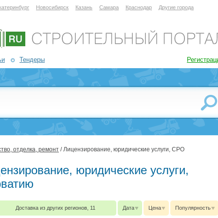
катеринбург
Новосибирск
Казань
Самара
Краснодар
Другие города
ьи
Тендеры
Регистрац
тво, отделка, ремонт
/ Лицензирование, юридические услуги, СРО
цензирование, юридические услуги,
рватию
Доставка из других регионов, 11
Дата
Цена
Популярность