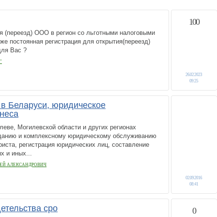
100
я (переезд) ООО в регион со льготными налоговыми
кже постоянная регистрация для открытия(переезд)
для Вас ?
"
26.02.2023
09:25
в Беларуси, юридическое
неса
еве, Могилевской области и других регионах
зданию и комплексному юридическому обслуживанию
риста, регистрация юридических лиц, составление
х и иных...
ЕЙ АЛЕКСАНДРОВИЧ
02.09.2016
08:41
етельства сро
0