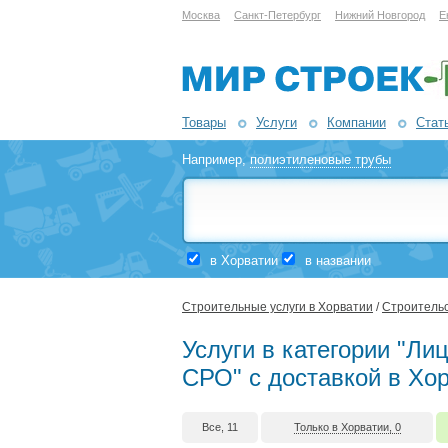
Москва
Санкт-Петербург
Нижний Новгород
Е
Товары
Услуги
Компании
Стат
Например,
полиэтиленовые трубы
в Хорватии
в названии
Строительные услуги в Хорватии
/
Строительс
Услуги в категории "Ли
СРО" с доставкой в Хо
Все, 11
Только в Хорватии, 0