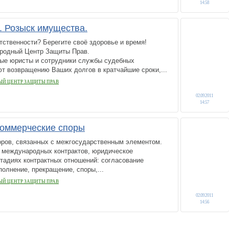
14:58
. Розыск имущества.
тственности? Берегите своё здоровье и время!
родный Центр Защиты Прав.
ые юристы и сотрудники службы судебных
т возвращению Ваших долгов в кратчайшие сроки,...
Й ЦЕНТР ЗАЩИТЫ ПРАВ
02.09.2011
14:57
оммерческие споры
ров, связанных с межгосударственным элементом.
 международных контрактов, юридическое
тадиях контрактных отношений: согласование
полнение, прекращение, споры,...
Й ЦЕНТР ЗАЩИТЫ ПРАВ
02.09.2011
14:56