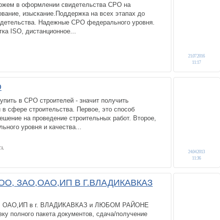
ожем в оформлении свидетельства СРО на
ование, изыскание.Поддержка на всех этапах до
идетельства. Надежные СРО федерального уровня.
ка ISO, дистанционное...
21.07.2016
11:17
О
ить в СРО строителей - значит получить
в сфере строительства. Первое, это способ
ешение на проведение строительных работ. Второе,
ного уровня и качества...
ГА
24.04.2013
11:36
О, ЗАО,ОАО,ИП В Г.ВЛАДИКАВКАЗ
, ОАО,ИП в г. ВЛАДИКАВКАЗ и ЛЮБОМ РАЙОНЕ
ку полного пакета документов, сдача/получение