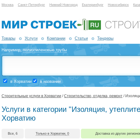
Москва
Санкт-Петербург
Нижний Новгород
Екатеринбург
Новосибирск
Каз
Товары
Услуги
Компании
Статьи
Тендеры
Например,
полиэтиленовые трубы
в Хорватии
в названии
Строительные услуги в Хорватии
/
Строительство, отделка, ремонт
/ Изоляц
Услуги в категории "Изоляция, утеплите
Хорватию
Все, 6
Только в Хорватии, 0
Доставка из других регионо