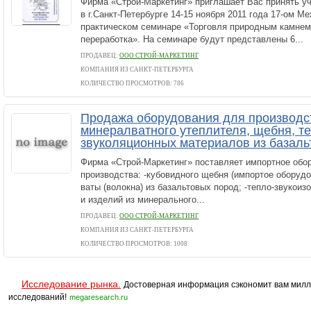
Фирма «Строй-Маркетинг» приглашает Вас принять у
в г.Санкт-Петербурге 14-15 ноября 2011 года 17-ом 
практическом семинаре «Торговля природным камнем 
переработка». На семинаре будут представлены 6...
ПРОДАВЕЦ:
ООО СТРОЙ-МАРКЕТИНГ
КОМПАНИЯ ИЗ САНКТ-ПЕТЕРБУРГА
КОЛИЧЕСТВО ПРОСМОТРОВ: 786
Продажа оборудования для производс
минералватного утеплителя, щебня, т
звуколяционных материалов из базаль
Фирма «Строй-Маркетинг» поставляет импортное обо
производства: -кубовидного щебня (импортое оборудо
ваты (волокна) из базальтовых пород; -тепло-звукои
и изделий из минерального...
ПРОДАВЕЦ:
ООО СТРОЙ-МАРКЕТИНГ
КОМПАНИЯ ИЗ САНКТ-ПЕТЕРБУРГА
КОЛИЧЕСТВО ПРОСМОТРОВ: 1008
Исследование рынка.
Достоверная информация сэкономит вам милл
исследований!
megaresearch.ru