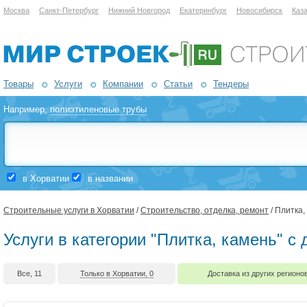
Москва
Санкт-Петербург
Нижний Новгород
Екатеринбург
Новосибирск
Каз
Товары
Услуги
Компании
Статьи
Тендеры
Например,
полиэтиленовые трубы
в Хорватии
в названии
Строительные услуги в Хорватии
/
Строительство, отделка, ремонт
/ Плитка,
Услуги в категории "Плитка, камень" с
Все, 11
Только в Хорватии, 0
Доставка из других регионов