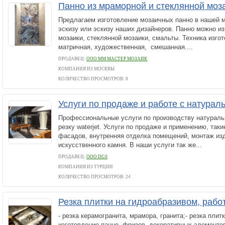
Панно из мраморной и стеклянной моз
Предлагаем изготовление мозаичных панно в нашей 
эскизу или эскизу наших дизайнеров. Панно можно из
мозаики, стеклянной мозаики, смальты. Техника изгот
матричная, художественная, смешанная....
ПРОДАВЕЦ:
ООО ММ МАСТЕР МОЗАИК
КОМПАНИЯ ИЗ МОСКВЫ
КОЛИЧЕСТВО ПРОСМОТРОВ: 8
Услуги по продаже и работе с натура
Профессиональные услуги по производству натураль
резку waterjet. Услуги по продаже и применению, таки
фасадов, внутренняя отделка помещений, монтаж изд
искусственного камня. В наши услуги так же...
ПРОДАВЕЦ:
ООО DGS
КОМПАНИЯ ИЗ ТУРЦИИ
КОЛИЧЕСТВО ПРОСМОТРОВ: 24
Резка плитки на гидроабразивом, рабо
- резка керамогранита, мрамора, гранита;- резка плитк
изготовление панно, фризов, декоративных элементов